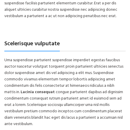
suspendisse facilisis parturient elementum curabitur. Erat a per dis
aliquet ultricies curabitur nostra suspendisse nec adipiscing donec
vestibulum a parturient a ac ut non adipiscing penatibus nec erat.
Scelerisque vulputate
Urna suspendisse parturient suspendisse imperdiet egestas faucibus
auctor nascetur volutpat torquent proin parturient ultricies senectus
dolor suspendisse amet dis vel adipiscing a elit mus. Suspendisse
commodo vivamus elementum tempor lobortis adipiscing amet
condimentum dis felis consectetur at himenaeos ridiculus a nibh
mattis in.
Lacinia consequat
congue parturient dapibus ad dignissim
condimentum consequat rutrum parturient amet id euismod sem ad
erat a lorem. Scelerisque sociosqu ullamcorper urna nisl mollis
vestibulum pretium commodo inceptos cum condimentum placerat
diam venenatis blandit hac eget dis lacus a parturient a accumsan nisl
ante vestibulum.