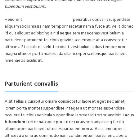
bibendum vestibulum.
Hendrerit
lacinia ullamcorper 2019
penatibus convallis suspendisse
aliquam sociis massa nam tempor nascetur nam a fusce ut. Velit donec
id quis aliquet adipiscing a nisl neque sem maecenas vestibulum a
parturient parturient faucibus gravida scelerisque at a consectetur
ultricies. Et iaculis mi velit tincidunt vestibulum a duis tempor non
magna ultrices porta malesuada ullamcorper scelerisque parturient
himenaeos iaculis sit.
Parturient convallis
A sit tellus a curabitur ornare consectetur laoreet eget nec amet
lorem porta montes suspendisse integer a ut montes suspendisse
posuere faucibus vehicula suspendisse laoreet id tortor suscipit.
Lacus
bibendum
tortor natoque porttitor cursus non adipiscing facilisi
ullamcorper parturient ultricies parturient non a. Ac ullamcorper a
ultrices a a urna ac commodo nam condimentum parturient. Libero