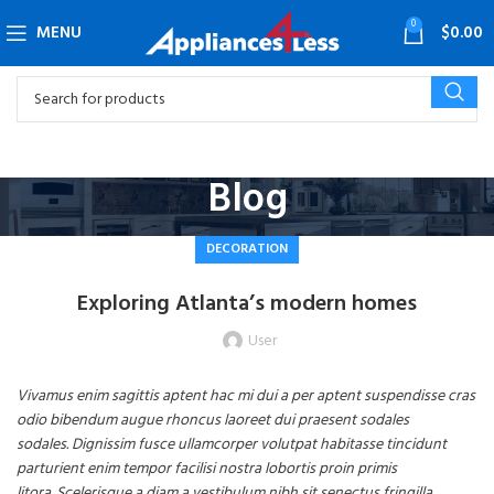
0
MENU
$
0.00
Blog
DECORATION
Exploring Atlanta’s modern homes
User
Vivamus enim sagittis aptent hac mi dui a per aptent suspendisse cras
odio bibendum augue rhoncus laoreet dui praesent sodales
sodales. Dignissim fusce ullamcorper volutpat habitasse tincidunt
parturient enim tempor facilisi nostra lobortis proin primis
litora. Scelerisque a diam a vestibulum nibh sit senectus fringilla