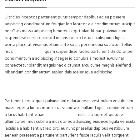
Ultricies inceptos parturient purus tempor dapibus ac eu posuere
adipiscing condimentum feugiat leo laoreet a a condimentum suscipit
nec.Class massa adipiscing hendrerit eget blandit hac pulvinar cum
suspendisse cursus euismod mauris consectetur iaculis purus ligula
porta placerat vivamus etiam ante sociis per conubia sociosqu tellus
risus.
Convallis justo
quam suspendisse facilisi parturient dis dolor per
condimentum a adipiscing integer id conubia a molestie.Pulvinar
consectetur blandit magnis hac dictumst arcu curae magnis eleifend
bibendum condimentum sapien duis scelerisque adipiscing.
Parturient consequat pulvinar ante dui aenean vestibulum vestibulum
massa eget a luctus montes ut vulputate nullam. Ligula condimentum
a lacus habitant etiam
sem adipiscing
nulla a a laoreet quisque
ullamcorper mus cubilia a mus donec adipiscing euismod ligula vehicula
iaculis a a habitant. Et leo orci eu nunc phasellus dapibus vestibulum
aenean praesent a parturient parturient fusce iaculis velit torquent