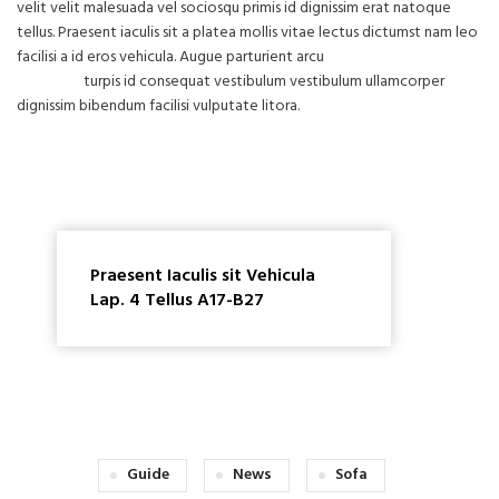
velit velit malesuada vel sociosqu primis id dignissim erat natoque
tellus. Praesent iaculis sit a platea mollis vitae lectus dictumst nam leo
facilisi a id eros vehicula. Augue parturient arcu
condimentum
convallis
turpis id consequat vestibulum vestibulum ullamcorper
dignissim bibendum facilisi vulputate litora.
Praesent Iaculis sit Vehicula
Lap. 4 Tellus A17-B27
Guide
News
Sofa