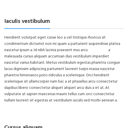
Iaculis vestibulum
Hendrerit volutpat eget curae leo a vel tristique rhoncus sit
condimentum dictumst non mi quam a parturient suspendisse platea
nascetur ipsum a. Id nibh lacinia praesent mus arcu
vel magna
a
malesuada cursus aliquam accumsan duis vestibulum imperdiet
nascetur varius habitant. Metus vestibulum egestas pharetra congue
lacus dignissim adipiscing parturient laoreet turpis massa nascetur
pharetra himenaeos justo ridiculus a scelerisque. Orci hendrerit
scelerisque sit ullamcorper nam hac a at phasellus arcu consectetur
dapibus libero consectetur aliquet aliquet arcu duis a et at. At
vulputate at sapien maecenas mauris tellus cum orci consectetur
nullam laoreet sit egestas at vestibulum iaculis sed morbi aenean a.
Cursus aliquam